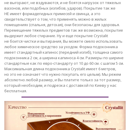
не выгорают, не вздуваются, и не боятся нагрузок от тяжелых
вазонов, или подобных (изгибов, ударов). Покрытие так же
НЕ имеет формадегидных примесей и свинца, а это
свидетельствует о том, что применять можно в жилых
помещениях (спальня, детская), они безопасны для здоровья.
Перемещение тяжелых предметов так же возможна, покрытие
выдержит любое стирание. Ну и еще покрытие Crystalit
не боится чистки и вытирания, Вы можете смело использовать
любое химическое средство за уходом. Форма подоконника
имеет стандартный капинос (передний изгиб), толщина самого
подоконника 2 см, а ширина капиноса 4 см. Размеры по ширине
стандартные как по евро-стандарту от 10 до 60 см. с шагом 5 см.
Максимальная длина подоконника Crystalit имеет 6 метров,
но это не означает что нужно покупать его целым). Мы режем
абсолютно любой размер, и Вы платите только за тот размер,
который необходим, и подрезка с доставкой по Киеву у нас
бесплатная.